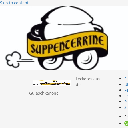
Skip to content
Leckeres aus
St
der
Ü
F
Gulaschkanone
S
P
S
Se
A