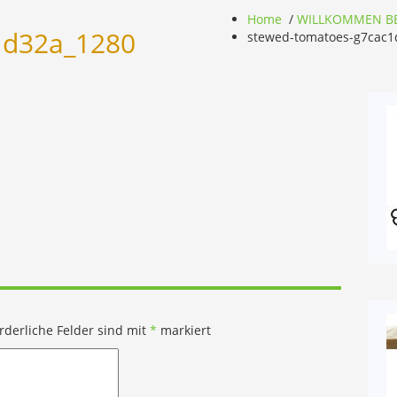
Home
/
WILLKOMMEN BE
1d32a_1280
stewed-tomatoes-g7cac1
rderliche Felder sind mit
*
markiert