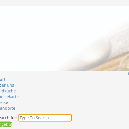
art
ber uns
eldküche
peisekarte
reise
tandorte
arch for:
ngebot