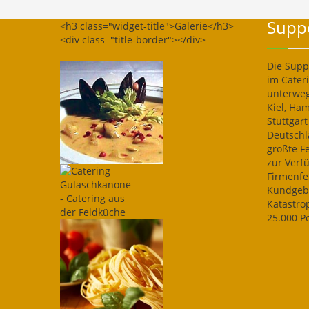
Suppe
<h3 class="widget-title">Galerie</h3>
<div class="title-border"></div>
Die Suppe
im Cater
unterweg
Kiel, Ha
Stuttgar
Deutschl
größte F
zur Verf
Firmenfe
Kundgebu
Katastro
25.000 P