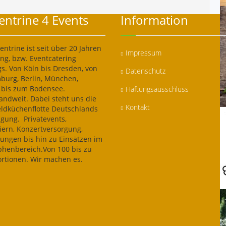
ntrine 4 Events
Information
ntrine ist seit über 20 Jahren
Impressum
ing, bzw. Eventcatering
s. Von Köln bis Dresden, von
Datenschutz
mburg, Berlin, München,
t bis zum Bodensee.
Haftungsausschluss
andweit. Dabei steht uns die
Kontakt
eldküchenflotte Deutschlands
ügung. Privatevents,
iern, Konzertversorgung,
ngen bis hin zu Einsätzen im
phenbereich.Von 100 bis zu
ortionen. Wir machen es.