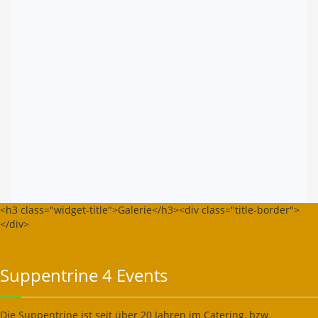
<h3 class="widget-title">Galerie</h3><div class="title-border">
</div>
Suppentrine 4 Events
Die Suppentrine ist seit über 20 Jahren im Catering, bzw.